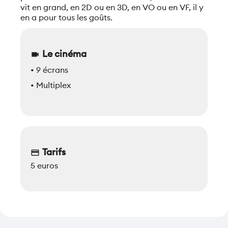
vit en grand, en 2D ou en 3D, en VO ou en VF, il y
en a pour tous les goûts.
Le cinéma
videocam
• 9 écrans
• Multiplex
Tarifs
credit_card
5 euros