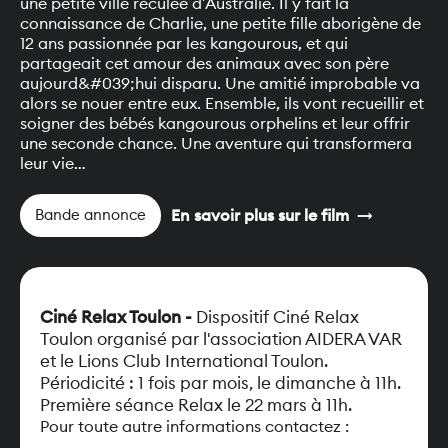
une petite ville reculée d’Australie. Il y fait la
connaissance de Charlie, une petite fille aborigène de
12 ans passionnée par les kangourous, et qui
partageait cet amour des animaux avec son père
aujourd&#039;hui disparu. Une amitié improbable va
alors se nouer entre eux. Ensemble, ils vont recueillir et
soigner des bébés kangourous orphelins et leur offrir
une seconde chance. Une aventure qui transformera
leur vie…
arrow_right_alt
En savoir plus sur
le film
Bande annonce
Ciné Relax Toulon
-
Dispositif Ciné Relax
Toulon organisé par l'association AIDERA VAR
et le Lions Club International Toulon.
Périodicité : 1 fois par mois, le dimanche à 11h.
Première séance Relax le 22 mars à 11h.
Pour toute autre informations contactez :