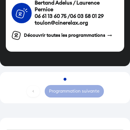
Bertand Adelus / Laurence
Pernice
06 61 13 60 75 /06 03 58 01 29
toulon@cinerelax.org
arrow_right_alt
Découvrir toutes les programmations
navigate_before
Programmation suivante