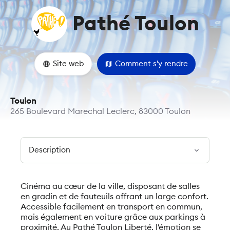
Pathé Toulon
language
Site web
map
Comment s'y rendre
Toulon
265 Boulevard Marechal Leclerc, 83000 Toulon
expand_more
Cinéma au cœur de la ville, disposant de salles
en gradin et de fauteuils offrant un large confort.
Accessible facilement en transport en commun,
mais également en voiture grâce aux parkings à
proximité. Au Pathé Toulon Liberté, l'émotion se