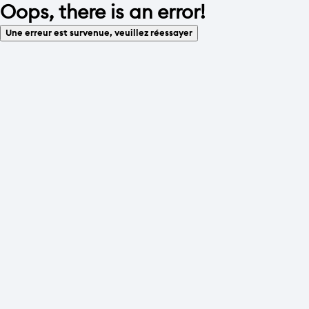
Oops, there is an error!
Une erreur est survenue, veuillez réessayer