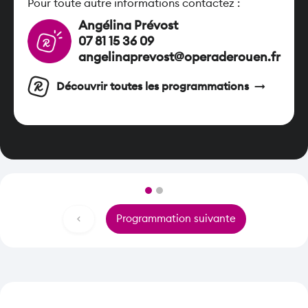
Pour toute autre informations contactez :
Angélina Prévost
07 81 15 36 09
angelinaprevost@operaderouen.fr
arrow_right_alt
Découvrir toutes les programmations
navigate_before
Programmation suivante