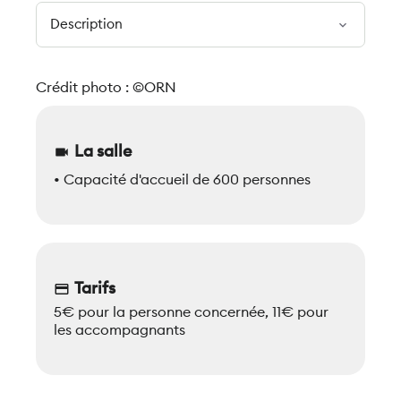
expand_more
Crédit photo : ©ORN
La salle
videocam
• Capacité d'accueil de 600 personnes
Tarifs
credit_card
5€ pour la personne concernée, 11€ pour
les accompagnants