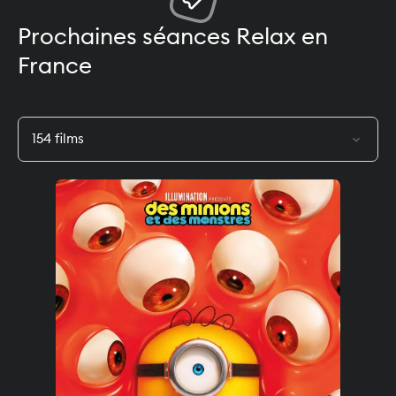
Prochaines séances Relax en
France
expand_more