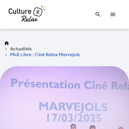
search
menu
home
chevron_right
Actualités
chevron_right
Midi Libre : Ciné Relax Marvejols