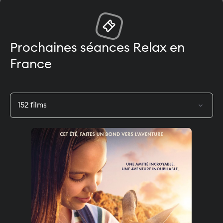
Prochaines séances Relax en
France
expand_more