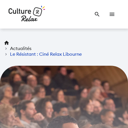
search
menu
home
chevron_right
Actualités
chevron_right
Le Résistant : Ciné Relax Libourne