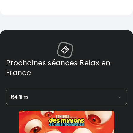
Prochaines séances Relax en
France
expand_more