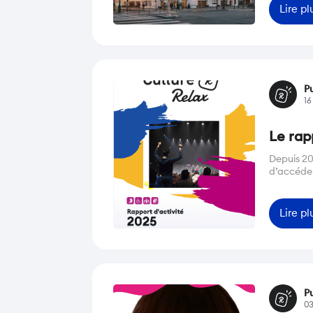
Lire pl
Pu
16
Le rap
Depuis 20
d’accéder
Lire pl
Pu
03