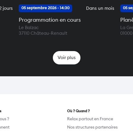
 jours
Dans un mois
05 septembre 2026 - 14:30
05 se
Programmation en cours
Plan
Le Balzac
La Gr
37110
Château-Renault
01000
Voir plus
s
Où ? Quand ?
ous ?
Relax partout en France
ennent
Nos structures partenaires