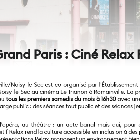
rand Paris : Ciné Relax 
lle/Noisy-le-Sec est co-organisé par l'Établissement pu
e Noisy-le-Sec au cinéma Le Trianon à Romainville. La pre
eu 
tous les premiers samedis du mois à 16h30
 avec un
arge public : des séances tout public et des séances je
’opéra, au théâtre : un acte banal mais qui, pour c
tif Relax rend la culture accessible en inclusion à des 
présentations Relax proposent un environnement bienv