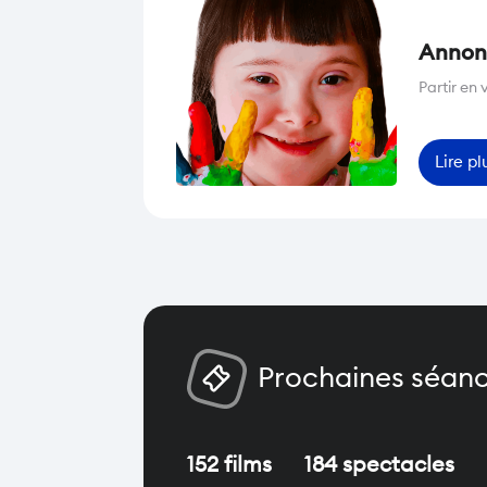
Annonc
Partir en
Lire pl
Prochaines séanc
152 films
184 spectacles