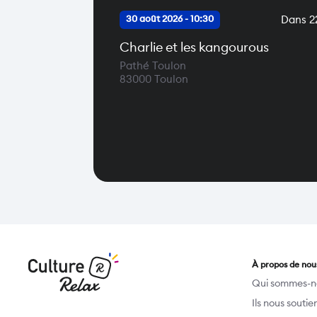
Dans 22
30 août 2026 - 10:30
Charlie et les kangourous
Pathé Toulon
83000
Toulon
À propos de nou
Qui sommes-n
Ils nous souti