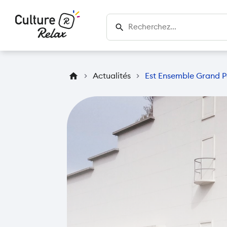
search
home
chevron_right
Actualités
chevron_right
Est Ensemble Grand Pa