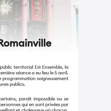
Romainville
blic territorial Est Ensemble, la 
mière séance a eu lieu le 5 avril. 
e programmation soigneusement 
unes publics. 
ertains, paraît impossible ou se 
personnes qui en sont privées par 
eillant et chaleureux où chacun, 