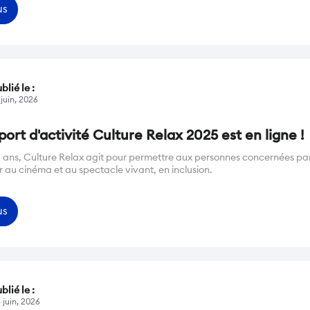
us
blié le :
 juin, 2026
port d'activité Culture Relax 2025 est en ligne !
 ans, Culture Relax agit pour permettre aux personnes concernées par
 au cinéma et au spectacle vivant, en inclusion.
us
blié le :
 juin, 2026