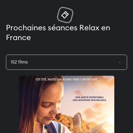
Prochaines séances Relax en
France
expand_more