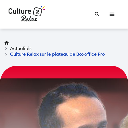
search
menu
home
chevron_right
Actualités
chevron_right
Culture Relax sur le plateau de Boxoffice Pro