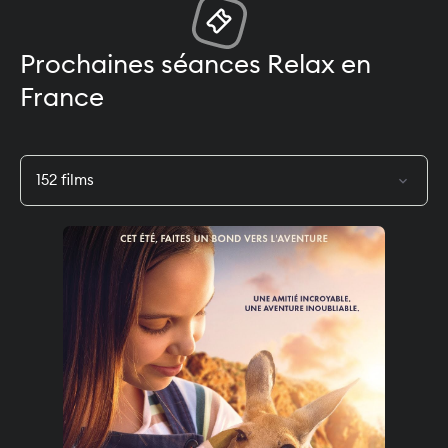
Prochaines séances Relax en
France
expand_more