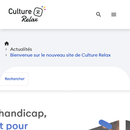
search
menu
home
chevron_right
Actualités
chevron_right
Bienvenue sur le nouveau site de Culture Relax