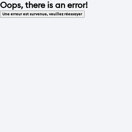
Oops, there is an error!
Une erreur est survenue, veuillez réessayer