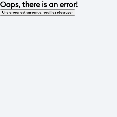
Oops, there is an error!
Une erreur est survenue, veuillez réessayer