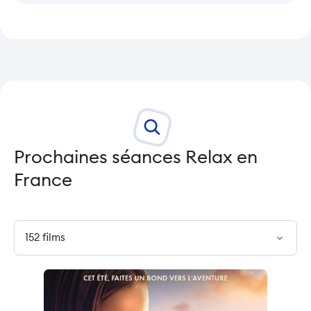
Prochaines séances Relax en
France
expand_more