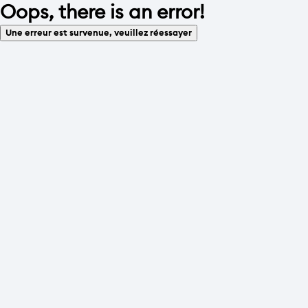
Oops, there is an error!
Une erreur est survenue, veuillez réessayer