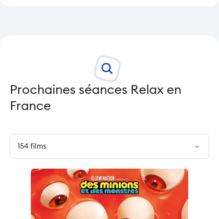
Prochaines séances Relax en
France
expand_more