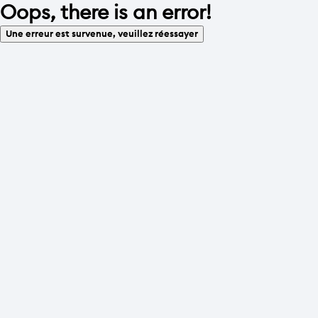
Oops, there is an error!
Une erreur est survenue, veuillez réessayer