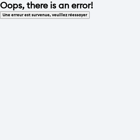
Oops, there is an error!
Une erreur est survenue, veuillez réessayer