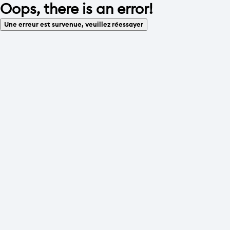
Oops, there is an error!
Une erreur est survenue, veuillez réessayer